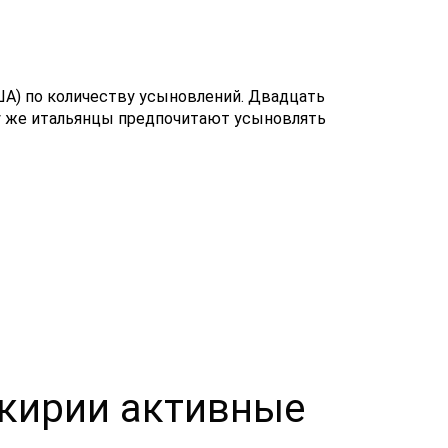
ША) по количеству усыновлений. Двадцать
у же итальянцы предпочитают усыновлять
шкирии активные