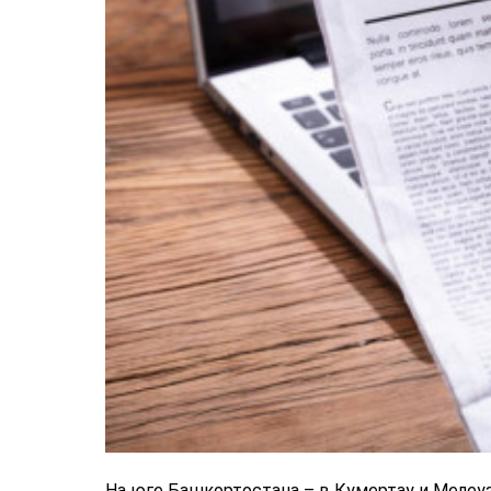
На юге Башкортостана – в Кумертау и Мелеуз