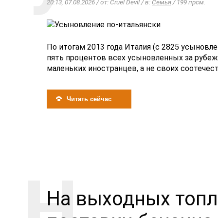
20:13, 07.08.2026 / от: Cruel Devil / в:
Семья
/ 199 прсм.
По итогам 2013 года Италия (с 2825 усынов
пять процентов всех усыновленных за рубе
маленьких иностранцев, а не своих соотечест
Читать сейчас
На выходных топл