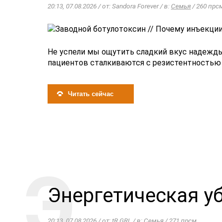
20:13, 07.08.2026 / от: Sandora Forever / в:
Семья
/ 260 прс
Не успели мы ощутить сладкий вкус надежды
пациентов сталкиваются с резистентностью 
Читать сейчас
Энергетическая у
20:13, 07.08.2026 / от: tR GRL / в:
Семья
/ 271 прсм.