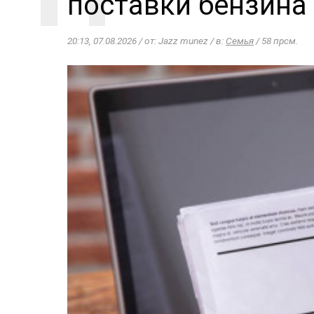
поставки бензина
20:13, 07.08.2026 / от: Jazz munez / в:
Семья
/ 58 прсм.