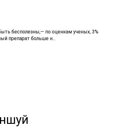
быть бесполезны,— по оценкам ученых, 3%
й препарат больше н...
эншуй